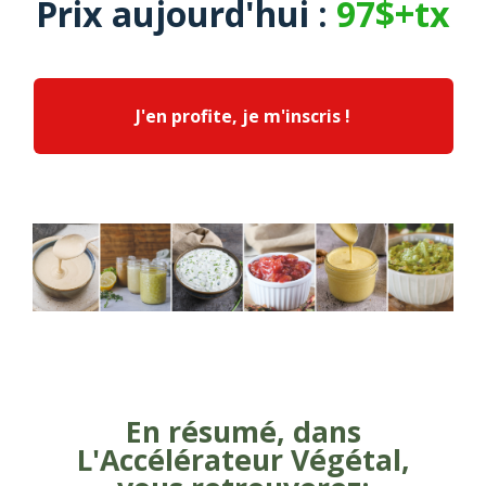
Prix aujourd'hui :
97$+tx
J'en profite, je m'inscris !
En résumé, dans
L'Accélérateur Végétal,